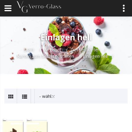
Einlagen hell
Start
/
Angebot
/
Dessertkarten
/
Karten zum Selbstgestalten
/
Einlagen hell
/
- wählen -