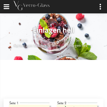
Einlagen hell
Start
/
Angebot
/
Dessertkarten
/
Karten zum Selbstgestalten
/
Einlagen hell
/